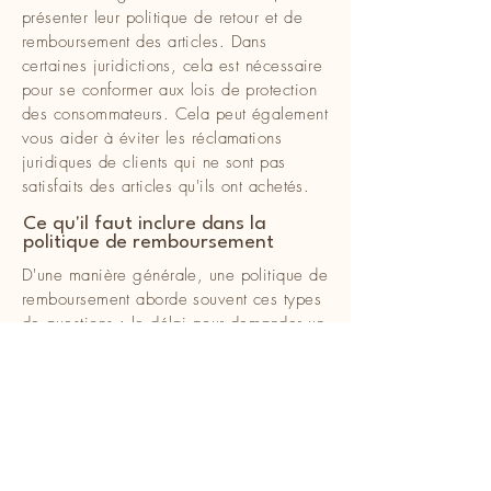
présenter leur politique de retour et de
remboursement des articles. Dans
certaines juridictions, cela est nécessaire
pour se conformer aux lois de protection
des consommateurs. Cela peut également
vous aider à éviter les réclamations
juridiques de clients qui ne sont pas
satisfaits des articles qu'ils ont achetés.
Ce qu'il faut inclure dans la
politique de remboursement
D'une manière générale, une politique de
remboursement aborde souvent ces types
de questions : le délai pour demander un
remboursement ; le remboursement sera-t-
il total ou partiel ; dans quelles conditions
le client recevra-t-il un remboursement ; et
bien plus encore.
Lucien Auger Psychologue