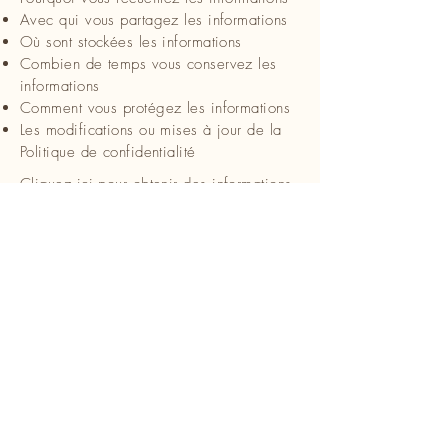
Avec qui vous partagez les informations
Où sont stockées les informations
Combien de temps vous conservez les
informations
Comment vous protégez les informations
Les modifications ou mises à jour de la
Politique de confidentialité
Cliquez ici
pour obtenir des informations
plus détaillées sur la création de votre
politique de confidentialité.
Lucien Auger Psychologue
Pour nous rejoindre:
lucienauger2001@gmail.com